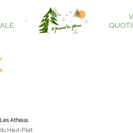
V
PALE
QUOTI
K
Les Atheux.
 du Haut-Pilat