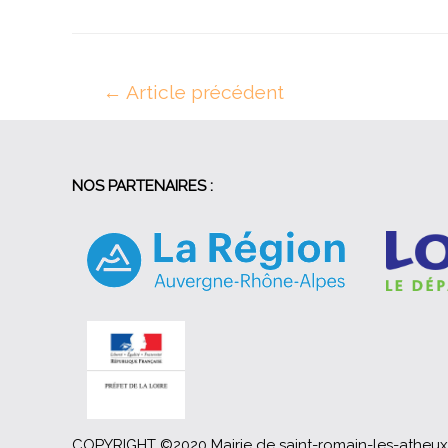
Navigation
←
Article précédent
de
l’article
NOS PARTENAIRES :
COPYRIGHT ©2020 Mairie de saint-romain-les-athe