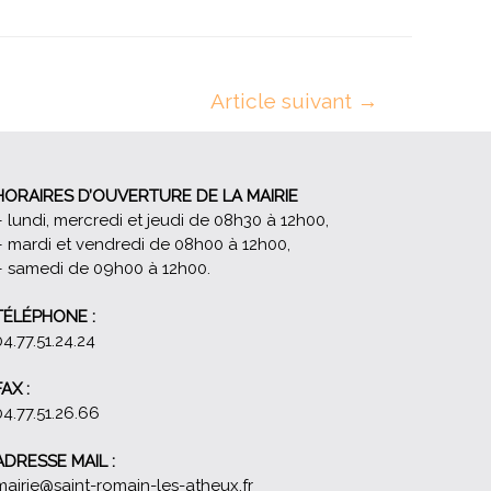
Article suivant
→
HORAIRES D’OUVERTURE DE LA MAIRIE
– lundi, mercredi et jeudi de 08h30 à 12h00,
– mardi et vendredi de 08h00 à 12h00,
– samedi de 09h00 à 12h00.
TÉLÉPHONE :
04.77.51.24.24
FAX :
04.77.51.26.66
ADRESSE MAIL :
mairie@saint-romain-les-atheux.fr