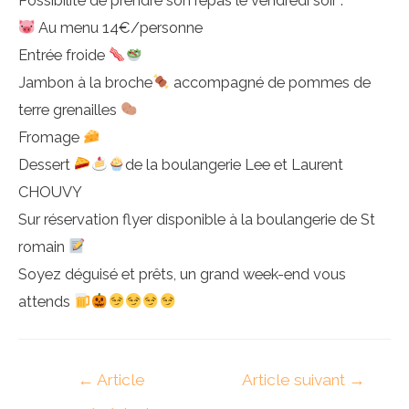
Possibilité de prendre son repas le vendredi soir :
Au menu 14€/personne
Entrée froide
Jambon à la broche
accompagné de pommes de
terre grenailles
Fromage
Dessert
de la boulangerie Lee et Laurent
CHOUVY
Sur réservation flyer disponible à la boulangerie de St
romain
Soyez déguisé et prêts, un grand week-end vous
attends
Navigation
←
Article
Article suivant
→
de