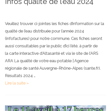
Infos qualité de l’eau 2024
Veuillez trouver ci-jointes les fiches d’information sur la
qualité de l’eau distribuée pour l’année 2024
(infofactures) pour notre commune. Ces fiches seront
aussi consultables par le public d’ici l’été, à partir de
la carte interactive d’Altasanté et via le site de l’ARS
ARA La qualité de votre eau potable | Agence
régionale de santé Auvergne-Rhône-Alpes (sante.fr).
Résultats 2024 …
Infos
Lire la suite »
qualité
de
l’eau