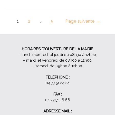
AFR
Navigation
1
2
…
5
Page suivante
→
des
articles
HORAIRES D’OUVERTURE DE LA MAIRIE
– lundi, mercredi et jeudi de 08h30 à 12h00,
– mardi et vendredi de 08h00 à 12h00,
– samedi de 09h00 à 12h00.
TÉLÉPHONE :
04.77.51.24.24
FAX :
04.77.51.26.66
ADRESSE MAIL :