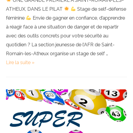
UNE GRANDE PREMIÈRE À SAINT-ROMAIN-LES-
ATHEUX, DANS LE PILAT
Stage de self-défense
féminine
Envie de gagner en confiance, d’apprendre
à réagir face à une situation de danger et de repartir
avec des outils concrets pour votre sécurité au
quotidien ? La section jeunesse de l’AFR de Saint-
Romain-les-Atheux organise un stage de self …
Self
Lire la suite »
défense