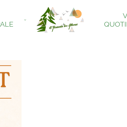
V
PALE
QUOTI