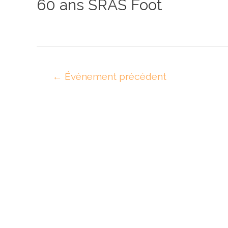
60 ans SRAS Foot
Navigation
←
Événement précédent
de
l’article