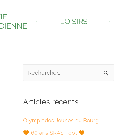
IE
LOISIRS
DIENNE
R
e
c
Articles récents
h
e
Olympiades Jeunes du Bourg
r
60 ans SRAS Foot
c