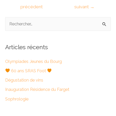
de
précédent
suivant
→
l’article
R
e
c
h
Articles récents
e
Olympiades Jeunes du Bourg
r
c
60 ans SRAS Foot
h
Dégustation de vins
e
Inauguration Résidence du Farget
r
Sophrologie
: