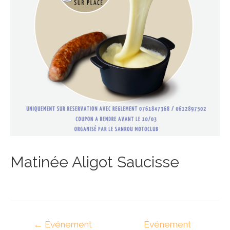
Matinée Aligot Saucisse
Navigation
←
Événement
Événement