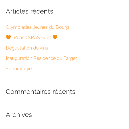
c
h
Articles récents
e
Olympiades Jeunes du Bourg
r
c
60 ans SRAS Foot
h
Dégustation de vins
e
Inauguration Résidence du Farget
r
Sophrologie
:
Commentaires récents
Archives