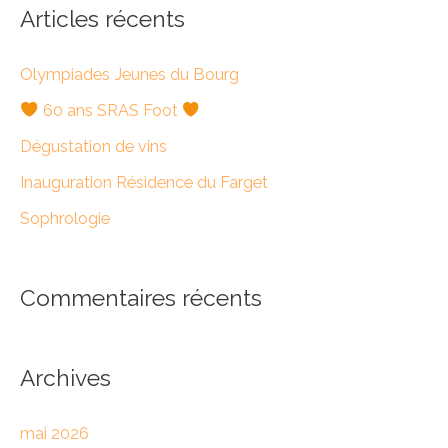
h
Articles récents
e
Olympiades Jeunes du Bourg
r
c
60 ans SRAS Foot
h
Dégustation de vins
e
Inauguration Résidence du Farget
r
Sophrologie
:
Commentaires récents
Archives
mai 2026