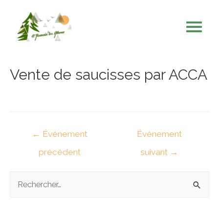
Vente de saucisses par ACCA
Navigation
←
Événement
Événement
de
précédent
suivant
→
l’article
R
e
c